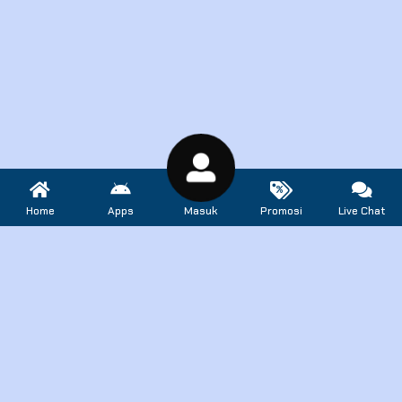
Home
Apps
Masuk
Promosi
Live Chat
Help
Help